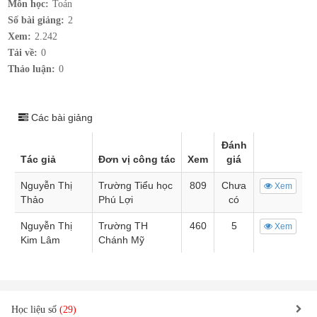
Môn học:
Toán
Số bài giảng:
2
Xem:
2.242
Tải về:
0
Thảo luận:
0
Các bài giảng
Đánh
Tác giả
Đơn vị công tác
Xem
giá
Nguyễn Thị
Trường Tiểu học
809
Chưa
Xem
Thảo
Phú Lợi
có
Nguyễn Thị
Trường TH
460
5
Xem
Kim Lâm
Chánh Mỹ
Học liệu số
(29)