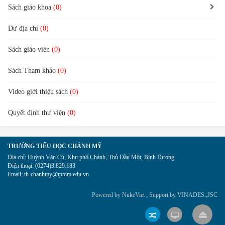
Sách giáo khoa
(0)
Dư địa chí
(0)
Sách giáo viên
(0)
Sách Tham khảo
(0)
Video giới thiệu sách
(0)
Quyết định thư viện
(0)
TRƯỜNG TIỂU HỌC CHÁNH MỸ
Địa chỉ:
Huỳnh Văn Cù, Khu phố Chánh, Thủ Dầu Một, Bình Dương
Điện thoại:
(0274)3.829.183
Email:
th-chanhmy@tptdm.edu.vn
Powered by
NukeViet
, Support by
VINADES.,JSC