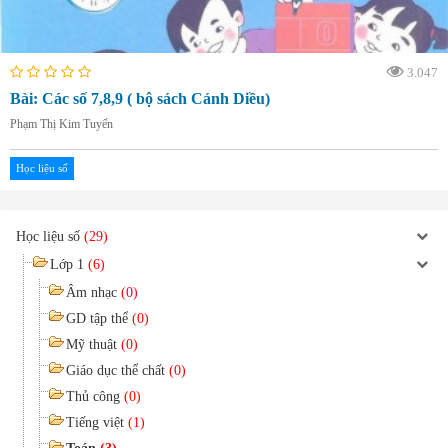
3.047
Bài: Các số 7,8,9 ( bộ sách Cánh Diều)
Phạm Thị Kim Tuyến
Học liệu số
Học liệu số
(29)
Lớp 1
(6)
Âm nhạc
(0)
GD tập thể
(0)
Mỹ thuật
(0)
Giáo dục thể chất
(0)
Thủ công
(0)
Tiếng việt
(1)