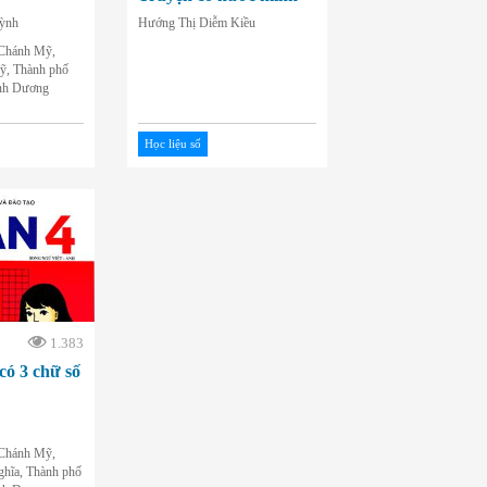
ỳnh
Hướng Thị Diễm Kiều
 Chánh Mỹ,
, Thành phố
nh Dương
Học liệu số
1.383
có 3 chữ số
 Chánh Mỹ,
hĩa, Thành phố