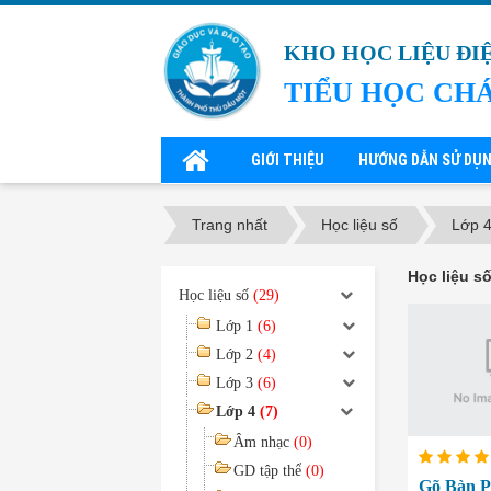
KHO HỌC LIỆU ĐI
TIỂU HỌC CH
GIỚI THIỆU
HƯỚNG DẪN SỬ DỤ
Trang nhất
Học liệu số
Lớp 
Học liệu s
Học liệu số
(29)
Lớp 1
(6)
Lớp 2
(4)
Lớp 3
(6)
Lớp 4
(7)
Âm nhạc
(0)
GD tập thể
(0)
Gõ Bàn 