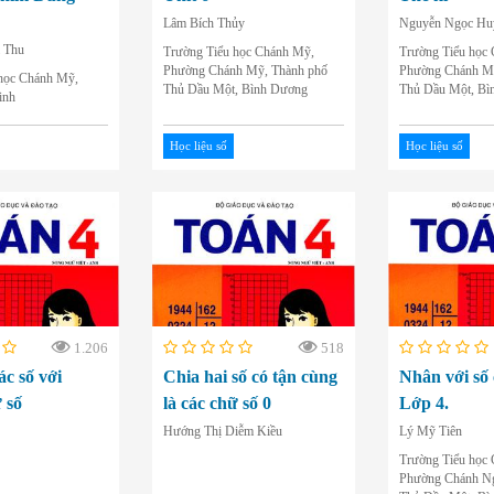
Lâm Bích Thủy
Nguyễn Ngọc Hu
 Thu
Trường Tiểu học Chánh Mỹ,
Trường Tiểu học
Phường Chánh Mỹ, Thành phố
Phường Chánh Mỹ
học Chánh Mỹ,
Thủ Dầu Một, Bình Dương
Thủ Dầu Một, Bì
inh
Học liệu số
Học liệu số
1.206
518
ác số với
Chia hai số có tận cùng
Nhân với số 
 số
là các chữ số 0
Lớp 4.
Hướng Thị Diễm Kiều
Lý Mỹ Tiên
Trường Tiểu học
Phường Chánh Ng