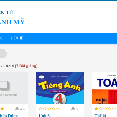
ỆN TỬ
ÁNH MỸ
NG
LIÊN HỆ
4
ố / Lớp 4
(7 Bài giảng)
457
588
Phím Đúng
Unit 6
Thế kỉ