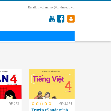
th-chanhmy@tptdm.edu.vn
673
2.974
Truyện cổ nước mình