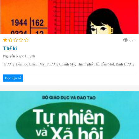
674
Thế kỉ
Nguyễn Ngọc Huỳnh
Trường Tiểu học Chánh Mỹ, Phường Chánh Mỹ, Thành phố Thủ Dầu Một, Bình Dương
Học liệu số