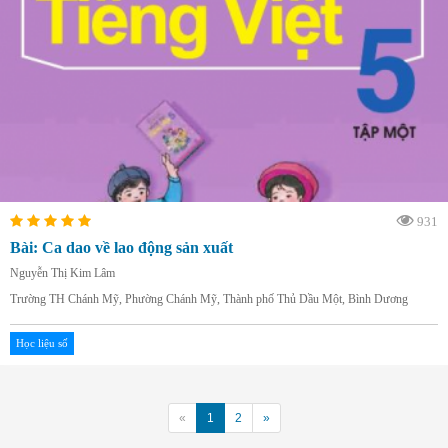
931
Bài: Ca dao về lao động sản xuất
Nguyễn Thị Kim Lâm
Trường TH Chánh Mỹ, Phường Chánh Mỹ, Thành phố Thủ Dầu Một, Bình Dương
Học liệu số
«
1
2
»