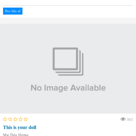
Học liệu số
363
This is your doll
Mai Thùy Hương