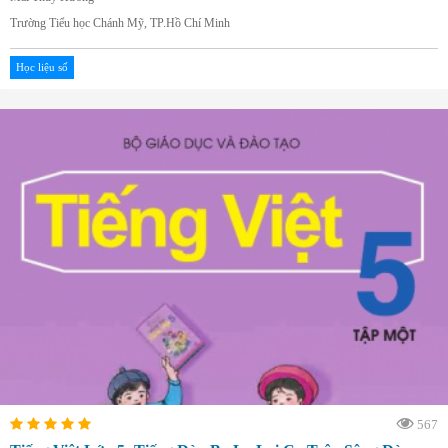
Trường Tiểu học Chánh Mỹ, TP.Hồ Chí Minh
Học liệu số
567