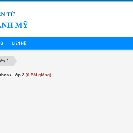
ỆN TỬ
ÁNH MỸ
NG
LIÊN HỆ
ớp 2
khoa / Lớp 2
(0 Bài giảng)